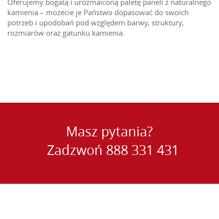
Oferujemy bogatą i urozmaiconą paletę paneli z naturalnego
kamienia – możecie je Państwo dopasować do swoich
potrzeb i upodobań pod względem barwy, struktury,
rozmiarów oraz gatunku kamienia.
Masz pytania?
Zadzwoń
888 331 431