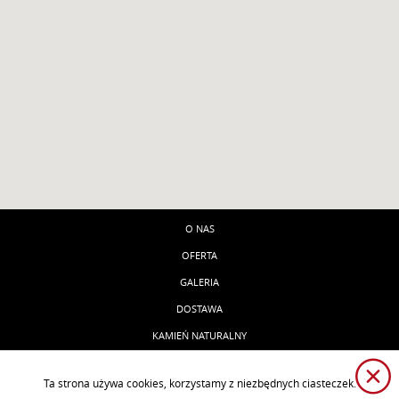
O NAS
OFERTA
GALERIA
DOSTAWA
KAMIEŃ NATURALNY
KONTAKT
Ta strona używa cookies, korzystamy z niezbędnych ciasteczek.
Design Park
-
projektowanie stron internetowych